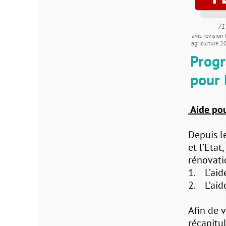
71 ko
avis revision liste chambre
agriculture 2024 individuel
Programme 
pour l’Amél
Aide pour amélior
Depuis le 7 novem
et l’Etat, s’est e
rénovation et l’am
1. L’aide pour am
2. L’aide pour ad
Afin de vous aide
récapitulatif sur l