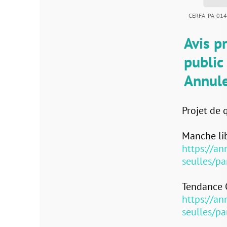
CERFA_PA-014-355-23-D000
Avis préalab
public par v
Annule et re
Projet de quartier
Manche libre:
https://annonces-le
seulles/participat
Tendance Ouest:
https://annonces-l
seulles/participat